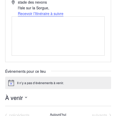
Adresse
stade des nevons
l'Isle sur la Sorgue
,
Recevoir l’Itinéraire à suivre
Évènements pour ce lieu
Il n’y a pas d’évènements à venir.
Notice
À venir
Sélectionnez
une
Évènements
Évènements
précédents
Aujourd’hui
suivants